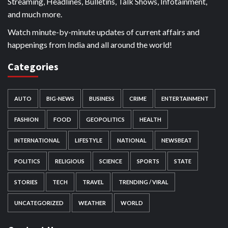
Streaming, Headlines, Bulletins, Talk Shows, Infotainment,
and much more.
Watch minute-by-minute updates of current affairs and
happenings from India and all around the world!
Categories
AUTO
BIG-NEWS
BUSINESS
CRIME
ENTERTAINMENT
FASHION
FOOD
GEOPOLITICS
HEALTH
INTERNATIONAL
LIFESTYLE
NATIONAL
NEWSBEAT
POLITICS
RELIGIOUS
SCIENCE
SPORTS
STATE
STORIES
TECH
TRAVEL
TRENDING / VIRAL
UNCATEGORIZED
WEATHER
WORLD