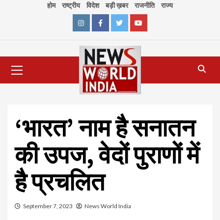
Skip
होम
राष्ट्रीय
विदेश
बड़ी ख़बर
राजनीति
राज्य
to
content
Instagram
Facebook
Twitter
Youtube
Primary
Menu
‘भारत’ नाम है सनातन
की उपज, वेदों पुराणों में
है प्रचलित
September 7, 2023
News World India