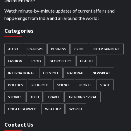
and much more.
Watch minute-by-minute updates of current affairs and
happenings from India and all around the world!
Categories
AUTO
BIG-NEWS
BUSINESS
CRIME
ENTERTAINMENT
FASHION
FOOD
GEOPOLITICS
HEALTH
INTERNATIONAL
LIFESTYLE
NATIONAL
NEWSBEAT
POLITICS
RELIGIOUS
SCIENCE
SPORTS
STATE
STORIES
TECH
TRAVEL
TRENDING / VIRAL
UNCATEGORIZED
WEATHER
WORLD
Contact Us