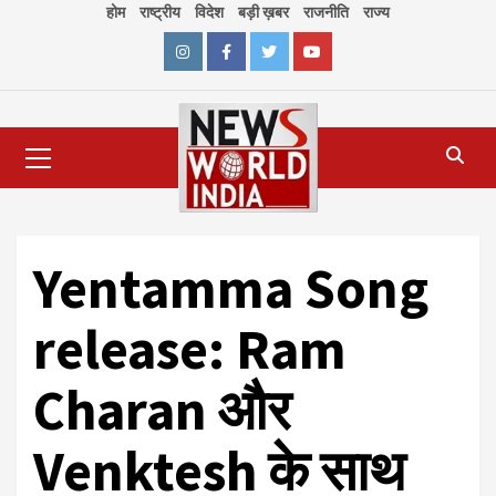
Skip
होम
राष्ट्रीय
विदेश
बड़ी ख़बर
राजनीति
राज्य
to
content
Instagram
Facebook
Twitter
Youtube
Primary
Menu
Yentamma Song
release: Ram
Charan और
Venktesh के साथ