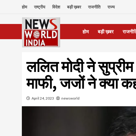
Skip
होम
राष्ट्रीय
विदेश
बड़ी ख़बर
राजनीति
राज्य
to
content
होम
बड़ी ख़बर
राजनीत
ललित मोदी ने सुप्रीम को
माफी, जजों ने क्या क
April 24, 2023
newsworld