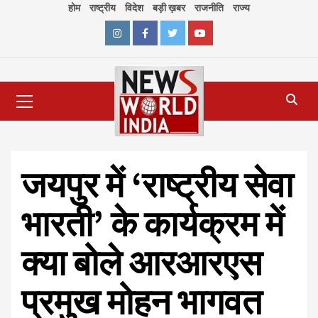
Skip
होम
राष्ट्रीय
विदेश
बड़ी ख़बर
राजनीति
राज्य
to
content
Instagram
Facebook
Twitter
Youtube
Primary
Menu
जयपुर में ‘राष्ट्रीय सेवा
भारती’ के कार्यक्रम में
क्या बोले आरआरएस
प्रमुख मोहन भागवत