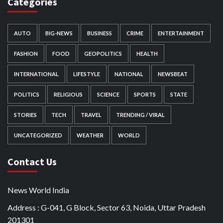
Categories
AUTO
BIG-NEWS
BUSINESS
CRIME
ENTERTAINMENT
FASHION
FOOD
GEOPOLITICS
HEALTH
INTERNATIONAL
LIFESTYLE
NATIONAL
NEWSBEAT
POLITICS
RELIGIOUS
SCIENCE
SPORTS
STATE
STORIES
TECH
TRAVEL
TRENDING / VIRAL
UNCATEGORIZED
WEATHER
WORLD
Contact Us
News World India
Address : G-041, G Block, Sector 63, Noida, Uttar Pradesh
201301