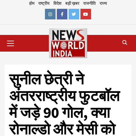
Skip
होम
राष्ट्रीय
विदेश
बड़ी ख़बर
राजनीति
राज्य
to
content
Instagram
Facebook
Twitter
Youtube
Primary
Menu
सुनील छेत्री ने
अंतरराष्ट्रीय फुटबॉल
में जड़े 90 गोल, क्या
रोनाल्डो और मेसी को