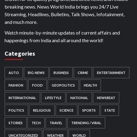
breaking news. News World India brings you 24/7 Live
Streaming, Headlines, Bulletins, Talk Shows, Infotainment,
and much more.
Watch minute-by-minute updates of current affairs and
happenings from India and all around the world!
Categories
AUTO
BIG-NEWS
BUSINESS
CRIME
ENTERTAINMENT
FASHION
FOOD
GEOPOLITICS
HEALTH
INTERNATIONAL
LIFESTYLE
NATIONAL
NEWSBEAT
POLITICS
RELIGIOUS
SCIENCE
SPORTS
STATE
STORIES
TECH
TRAVEL
TRENDING / VIRAL
UNCATEGORIZED
WEATHER
WORLD