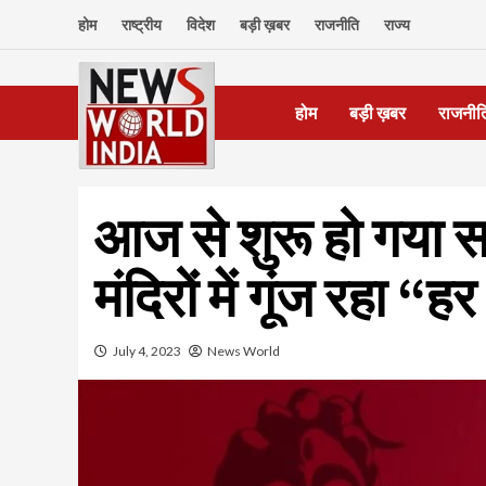
Skip
होम
राष्ट्रीय
विदेश
बड़ी ख़बर
राजनीति
राज्य
to
content
होम
बड़ी ख़बर
राजनीत
आज से शुरू हो गया 
मंदिरों में गूंज रहा “
July 4, 2023
News World