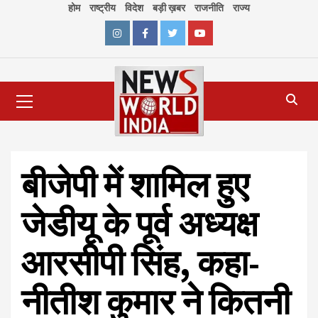
Skip
होम
राष्ट्रीय
विदेश
बड़ी ख़बर
राजनीति
राज्य
to
content
Instagram
Facebook
Twitter
Youtube
Primary
Menu
बीजेपी में शामिल हुए
जेडीयू के पूर्व अध्यक्ष
आरसीपी सिंह, कहा-
नीतीश कुमार ने कितनी