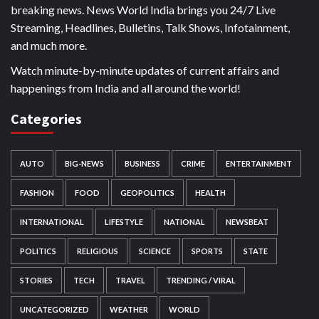
breaking news. News World India brings you 24/7 Live
Streaming, Headlines, Bulletins, Talk Shows, Infotainment,
and much more.
Watch minute-by-minute updates of current affairs and
happenings from India and all around the world!
Categories
AUTO
BIG-NEWS
BUSINESS
CRIME
ENTERTAINMENT
FASHION
FOOD
GEOPOLITICS
HEALTH
INTERNATIONAL
LIFESTYLE
NATIONAL
NEWSBEAT
POLITICS
RELIGIOUS
SCIENCE
SPORTS
STATE
STORIES
TECH
TRAVEL
TRENDING / VIRAL
UNCATEGORIZED
WEATHER
WORLD