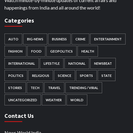
Watch minute-by-minute updates of current affairs and
happenings from India and all around the world!
Categories
AUTO
BIG-NEWS
BUSINESS
CRIME
ENTERTAINMENT
FASHION
FOOD
GEOPOLITICS
HEALTH
INTERNATIONAL
LIFESTYLE
NATIONAL
NEWSBEAT
POLITICS
RELIGIOUS
SCIENCE
SPORTS
STATE
STORIES
TECH
TRAVEL
TRENDING / VIRAL
UNCATEGORIZED
WEATHER
WORLD
Contact Us
News World India