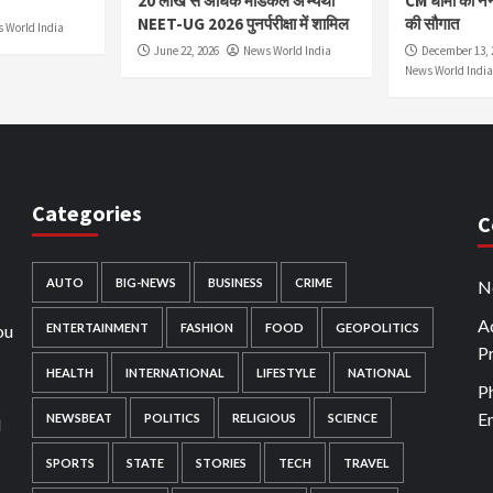
20 लाख से अधिक मेडिकल अभ्यर्थी
CM धामी की नै
NEET-UG 2026 पुनर्परीक्षा में शामिल
की सौगात
 World India
June 22, 2026
News World India
December 13, 
News World India
Categories
C
AUTO
BIG-NEWS
BUSINESS
CRIME
N
Ad
ou
ENTERTAINMENT
FASHION
FOOD
GEOPOLITICS
P
HEALTH
INTERNATIONAL
LIFESTYLE
NATIONAL
P
E
NEWSBEAT
POLITICS
RELIGIOUS
SCIENCE
d
SPORTS
STATE
STORIES
TECH
TRAVEL