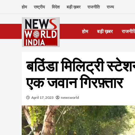
Skip
होम
राष्ट्रीय
विदेश
बड़ी ख़बर
राजनीति
राज्य
to
content
होम
बड़ी ख़बर
राजनीत
बठिंडा मिलिट्री स्टेशन
एक जवान गिरफ़्तार
April 17, 2023
newsworld