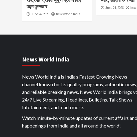
राष्ट्रपति द्रौपदी मुर्मु ने प्रदान किए
प्यार, साज़िश और मौत
पद्म पुरस्कार
June 24, 2026
News
June 24, 2026
News World India
News World India
News World India is India’s Fastest Growing News
channel known for its quality programs, authentic news,
and reliable breaking news. News World India brings y
24/7 Live Streaming, Headlines, Bulletins, Talk Shows,
Infotainment, and much more.
Watch minute-by-minute updates of current affairs an
happenings from India and all around the world!