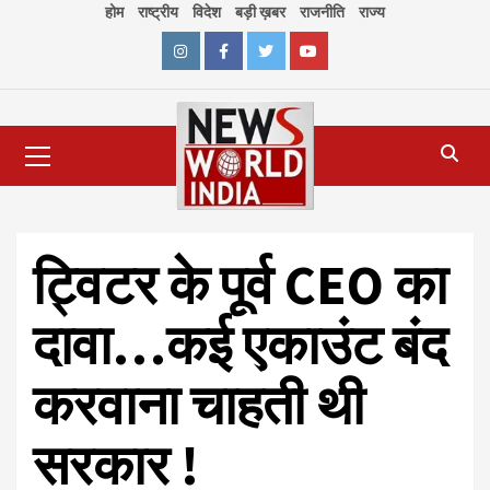
Skip
होम
राष्ट्रीय
विदेश
बड़ी ख़बर
राजनीति
राज्य
to
content
Instagram
Facebook
Twitter
Youtube
Primary
Menu
ट्विटर के पूर्व CEO का
दावा…कई एकाउंट बंद
करवाना चाहती थी
सरकार !