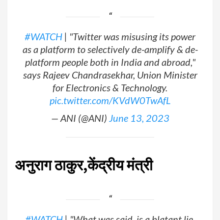
#WATCH
| "Twitter was misusing its power
as a platform to selectively de-amplify & de-
platform people both in India and abroad,"
says Rajeev Chandrasekhar, Union Minister
for Electronics & Technology.
pic.twitter.com/KVdW0TwAfL
— ANI (@ANI)
June 13, 2023
अनुराग ठाकुर,केंद्रीय मंत्री
#WATCH
| "What was said, is a blatant lie.