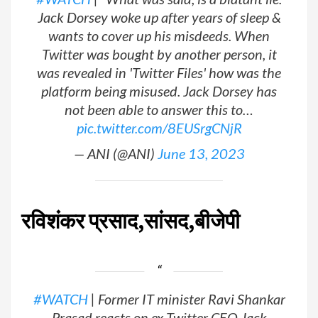
Jack Dorsey woke up after years of sleep &
wants to cover up his misdeeds. When
Twitter was bought by another person, it
was revealed in 'Twitter Files' how was the
platform being misused. Jack Dorsey has
not been able to answer this to…
pic.twitter.com/8EUSrgCNjR
— ANI (@ANI)
June 13, 2023
रविशंकर प्रसाद,सांसद,बीजेपी
#WATCH
| Former IT minister Ravi Shankar
Prasad reacts on ex-Twitter CEO Jack