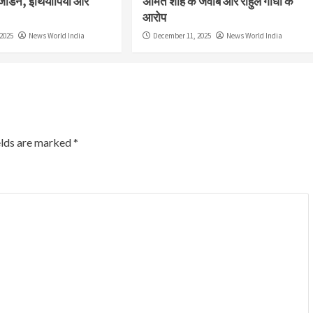
जॉर्डन, इथियोपिया और
अमित शाह के जवाब और राहुल गांधी के
आरोप
2025
News World India
December 11, 2025
News World India
elds are marked
*