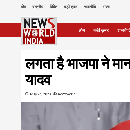
Skip
होम
राष्ट्रीय
विदेश
बड़ी ख़बर
राजनीति
राज्य
to
content
होम
बड़ी ख़बर
राजनीत
लगता है भाजपा ने म
यादव
May 26, 2023
newsworld