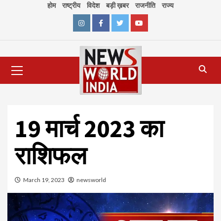
Skip
होम
राष्ट्रीय
विदेश
बड़ी ख़बर
राजनीति
राज्य
to
content
Instagram
Facebook
Twitter
Youtube
Primary
Menu
19 मार्च 2023 का
राशिफल
March 19, 2023
newsworld