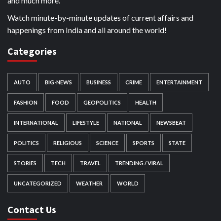
and much more.
Watch minute-by-minute updates of current affairs and
happenings from India and all around the world!
Categories
AUTO
BIG-NEWS
BUSINESS
CRIME
ENTERTAINMENT
FASHION
FOOD
GEOPOLITICS
HEALTH
INTERNATIONAL
LIFESTYLE
NATIONAL
NEWSBEAT
POLITICS
RELIGIOUS
SCIENCE
SPORTS
STATE
STORIES
TECH
TRAVEL
TRENDING / VIRAL
UNCATEGORIZED
WEATHER
WORLD
Contact Us