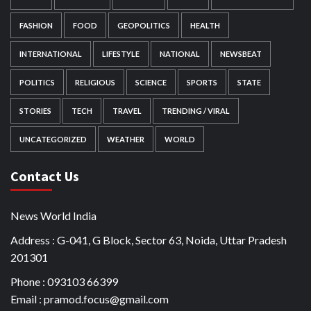
FASHION
FOOD
GEOPOLITICS
HEALTH
INTERNATIONAL
LIFESTYLE
NATIONAL
NEWSBEAT
POLITICS
RELIGIOUS
SCIENCE
SPORTS
STATE
STORIES
TECH
TRAVEL
TRENDING / VIRAL
UNCATEGORIZED
WEATHER
WORLD
Contact Us
News World India
Address : G-041, G Block, Sector 63, Noida, Uttar Pradesh
201301
Phone : 093103 66399
Email : pramod.focus@gmail.com