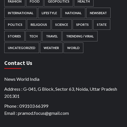
FASHION
FOOD
GEOPOLITICS
HEALTH
INTERNATIONAL
LIFESTYLE
NATIONAL
NEWSBEAT
POLITICS
RELIGIOUS
SCIENCE
SPORTS
STATE
STORIES
TECH
TRAVEL
TRENDING / VIRAL
UNCATEGORIZED
WEATHER
WORLD
Contact Us
News World India
Address : G-041, G Block, Sector 63, Noida, Uttar Pradesh
201301
Phone : 093103 66399
Email : pramod.focus@gmail.com