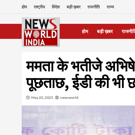
Skip
होम
राष्ट्रीय
विदेश
बड़ी ख़बर
राजनीति
राज्य
to
content
होम
बड़ी ख़बर
राजनीत
ममता के भतीजे अभिषे
पूछताछ, ईडी की भी छ
May 20, 2023
newsworld