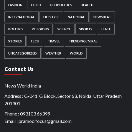
FASHION
FOOD
GEOPOLITICS
HEALTH
INTERNATIONAL
LIFESTYLE
NATIONAL
NEWSBEAT
POLITICS
RELIGIOUS
SCIENCE
SPORTS
STATE
STORIES
TECH
TRAVEL
TRENDING / VIRAL
UNCATEGORIZED
WEATHER
WORLD
Contact Us
News World India
Address : G-041, G Block, Sector 63, Noida, Uttar Pradesh
201301
Phone : 093103 66399
Email : pramod.focus@gmail.com