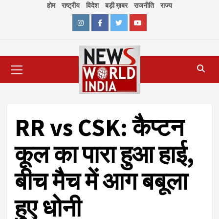
Skip
होम
राष्ट्रीय
विदेश
बड़ी ख़बर
राजनीति
राज्य
to
content
Instagram
Facebook
Twitter
Youtube
Primary
Menu
RR vs CSK: कैप्टन
कूल का पारा हुआ हाई,
बीच मैच में आग बबूला
हुए धोनी