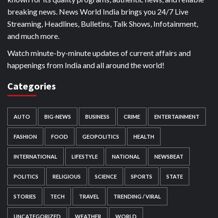
breaking news. News World India brings you 24/7 Live
Streaming, Headlines, Bulletins, Talk Shows, Infotainment,
and much more.
Watch minute-by-minute updates of current affairs and
happenings from India and all around the world!
Categories
AUTO
BIG-NEWS
BUSINESS
CRIME
ENTERTAINMENT
FASHION
FOOD
GEOPOLITICS
HEALTH
INTERNATIONAL
LIFESTYLE
NATIONAL
NEWSBEAT
POLITICS
RELIGIOUS
SCIENCE
SPORTS
STATE
STORIES
TECH
TRAVEL
TRENDING / VIRAL
UNCATEGORIZED
WEATHER
WORLD