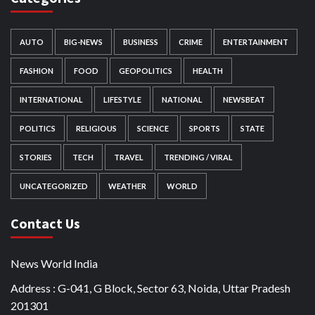
AUTO
BIG-NEWS
BUSINESS
CRIME
ENTERTAINMENT
FASHION
FOOD
GEOPOLITICS
HEALTH
INTERNATIONAL
LIFESTYLE
NATIONAL
NEWSBEAT
POLITICS
RELIGIOUS
SCIENCE
SPORTS
STATE
STORIES
TECH
TRAVEL
TRENDING / VIRAL
UNCATEGORIZED
WEATHER
WORLD
Contact Us
News World India
Address : G-041, G Block, Sector 63, Noida, Uttar Pradesh
201301