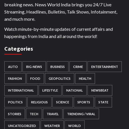
breaking news. News World India brings you 24/7 Live
Streaming, Headlines, Bulletins, Talk Shows, Infotainment,
and much more.
Watch minute-by-minute updates of current affairs and
happenings from India and all around the world!
Categories
AUTO
BIG-NEWS
BUSINESS
CRIME
ENTERTAINMENT
FASHION
FOOD
GEOPOLITICS
HEALTH
INTERNATIONAL
LIFESTYLE
NATIONAL
NEWSBEAT
POLITICS
RELIGIOUS
SCIENCE
SPORTS
STATE
STORIES
TECH
TRAVEL
TRENDING / VIRAL
UNCATEGORIZED
WEATHER
WORLD