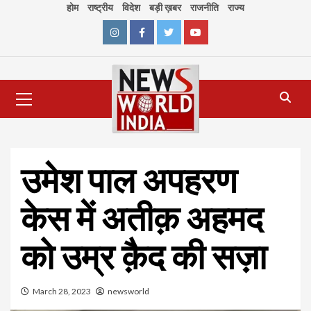
Skip
होम
राष्ट्रीय
विदेश
बड़ी ख़बर
राजनीति
राज्य
to
content
Instagram
Facebook
Twitter
Youtube
Primary
Menu
उमेश पाल अपहरण
केस में अतीक़ अहमद
को उम्र क़ैद की सज़ा
March 28, 2023
newsworld