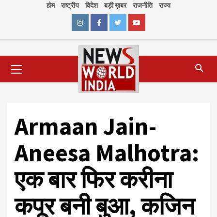
Skip
होम
राष्ट्रीय
विदेश
बड़ी ख़बर
राजनीति
राज्य
to
content
Instagram
Facebook
Twitter
Youtube
Primary
Menu
Armaan Jain-
Aneesa Malhotra:
एक बार फिर करीना
कपूर बनी बुआ, कजिन