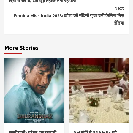
दिया ये जवाब, अब खूब ठहाके लगा रहे फैंस
Next
Femina Miss India 2023: कोटा की नंदिनी गुप्ता बनी फेमिना मिस
इंडिया
More Stories
रणवीर की ‘धुरंधर’ का तूफ़ानी
PM मोदी ने NDA MPs को