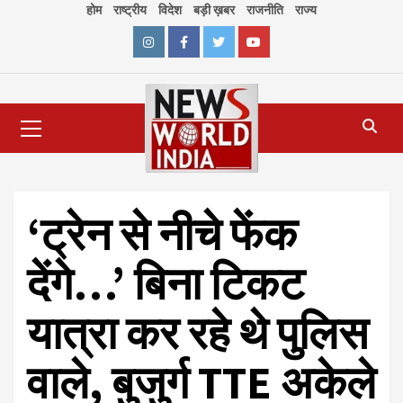
Skip
होम
राष्ट्रीय
विदेश
बड़ी ख़बर
राजनीति
राज्य
to
content
Instagram
Facebook
Twitter
Youtube
Primary
Menu
‘ट्रेन से नीचे फेंक
देंगे…’ बिना टिकट
यात्रा कर रहे थे पुलिस
वाले, बुजुर्ग TTE अकेले