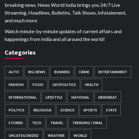
breaking news. News World India brings you 24/7 Live
Streaming, Headlines, Bulletins, Talk Shows, Infotainment,
and much more.
Watch minute-by-minute updates of current affairs and
happenings from India and all around the world!
Categories
AUTO
BIG-NEWS
BUSINESS
CRIME
ENTERTAINMENT
FASHION
FOOD
GEOPOLITICS
HEALTH
INTERNATIONAL
LIFESTYLE
NATIONAL
NEWSBEAT
POLITICS
RELIGIOUS
SCIENCE
SPORTS
STATE
STORIES
TECH
TRAVEL
TRENDING / VIRAL
UNCATEGORIZED
WEATHER
WORLD