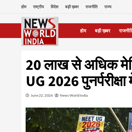
Skip
होम
राष्ट्रीय
विदेश
बड़ी ख़बर
राजनीति
राज्य
to
content
होम
बड़ी ख़बर
राजनीत
20 लाख से अधिक मे
UG 2026 पुनर्परीक्षा 
June 22, 2026
News World India