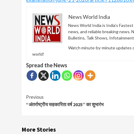
News World India
News World India is India’s Fastes
news, and reliable breaking news. 
Bulletins, Talk Shows, Infotainmen
Watch minute-by-minute updates of 
world!
Spread the News
Continue
Previous
“अंतर्राष्ट्रीय सहकारिता वर्ष 2025” का शुभारंभ
Reading
More Stories