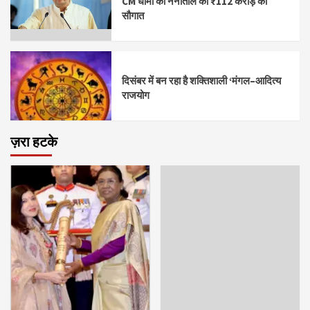
CM धामी की नैनीताल को ₹112 करोड़ की
सौगात
दिसंबर में बन रहा है शक्तिशाली ‘मंगल–आदित्य
राजयोग
ज़रा हटके