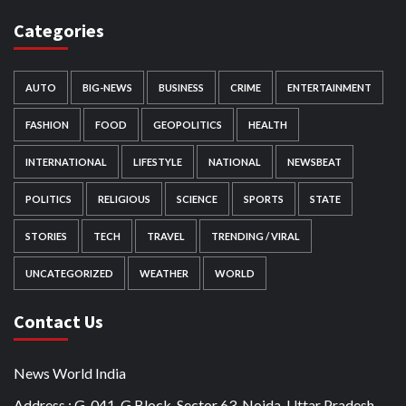
Categories
AUTO
BIG-NEWS
BUSINESS
CRIME
ENTERTAINMENT
FASHION
FOOD
GEOPOLITICS
HEALTH
INTERNATIONAL
LIFESTYLE
NATIONAL
NEWSBEAT
POLITICS
RELIGIOUS
SCIENCE
SPORTS
STATE
STORIES
TECH
TRAVEL
TRENDING / VIRAL
UNCATEGORIZED
WEATHER
WORLD
Contact Us
News World India
Address : G-041, G Block, Sector 63, Noida, Uttar Pradesh