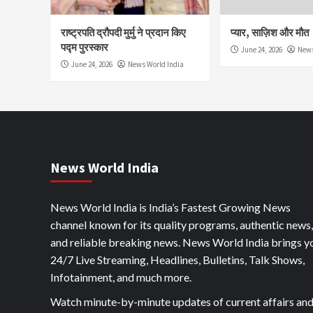
राष्ट्रपति द्रौपदी मुर्मु ने प्रदान किए
प्यार, साज़िश और मौत
पद्म पुरस्कार
June 24, 2026
News
June 24, 2026
News World India
News World India
News World India is India’s Fastest Growing News
channel known for its quality programs, authentic news,
and reliable breaking news. News World India brings y
24/7 Live Streaming, Headlines, Bulletins, Talk Shows,
Infotainment, and much more.
Watch minute-by-minute updates of current affairs an