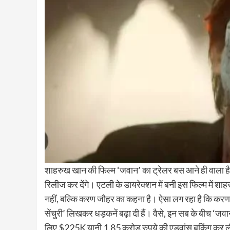
शाहरुख खान की फिल्‍म ‘जवान’ का ट्रेलर बस आने ही वाला है।
रिलीज कर देंगे। एटली के डायरेक्‍शन में बनी इस फिल्‍म में
नहीं, बल्‍क‍ि करण जौहर का कहना है। ऐसा लग रहा है कि करण जौहर
सेंचुरी’ लिखकर धड़कनें बढ़ा दी हैं। वैसे, इन सब के बीच ‘जवान’
लिए $225K यानी 1.85 करोड़ रुपये की एडवांस बुकिंग कर ली