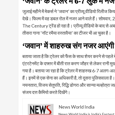
‘जवान’ के ट्रेलर में 6-7 लुक में 
जुलाई महीने में मेकर्स ने ‘जवान’ का प्रीव्‍यू वीडियो रिलीज
देखे। फिल्‍म में वह डबल रोल में नजर आने वाले हैं। सोमव
The Century ट्रेंड हो रहा है। प्रीव्‍यू वीडियो के बाद से अब
तीसरा गाना ‘नॉट रमैया वस्‍तावैया’ का टीजर भी आ चुका है।
‘जवान’ में शाहरुख संग नजर आएंग
बताया जाता है कि ट्रेलर को फैंस के साथ शेयर करने से पहले मे
एंटरटेनमेंट के दफ्तर में बीती रात करण जौहर से लेकर रानी म
गया है। बताया जा रहा है कि ट्रेलर में शाहरुख 6-7 अलग-अलग 
हैं। इनमें से एक सेना का अध‍िकारी है, तो दूसरा पुलिसवाला है।
नयनतारा, विजय सेतुपति, रिद्ध‍ि डोगरा और सान्‍या मल्‍होत्रा
संजय दत्त कैमियो करते दिखेंगे।
News World India
News World India is India’s Fastes