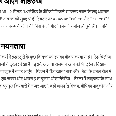
नजर आएंगे शाहरुख
 किया था। 2 मिनट 13 सेकेंड के वीडियो में हमने शाहरुख खान के कई अवतार
ार, 28 अगस्‍त की सुबह से ही ट्विटर पर #JawanTrailer और Trailer Of
 तक फिल्‍म के दो गाने ‘जिंदा बंदा’ और ‘चलेया’ रिलीज हो चुके हैं। जबकि
ी नयनतारा
कर्स ने इंडस्‍ट्री के कुछ दिग्‍गजों को इसका दीदार करवाया है। रेड चिलीज
ुखर्जी ने ट्रेलर देखा है। इसके अलावा सलमान खान को भी ट्रेलर दिखाया
लुक में नजर आएंगे। फिल्‍म में किंग खान ‘बाप’ और ‘बेटे’ के डबल रोल में
 एक सच्‍चा और अच्‍छा है तो दूसरा थोड़ा नेगेटिव। फिल्‍म में शाहरुख के साथ
 जहां प्रमुख किरदारों में नजर आएंगे, वहीं थलपति विजय, दीपिका पादुकोण और
t Growing News channel known for its quality programs, authentic