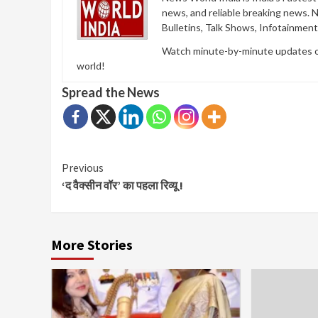
news, and reliable breaking news. 
Bulletins, Talk Shows, Infotainmen
Watch minute-by-minute updates of 
world!
Spread the News
Continue
Previous
‘द वैक्सीन वॉर’ का पहला रिव्यू !
Reading
More Stories