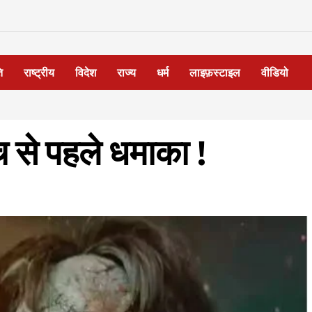
ि
राष्ट्रीय
विदेश
राज्य
धर्म
लाइफ़स्टाइल
वीडियो
च से पहले धमाका !