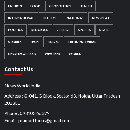
FASHION
FOOD
GEOPOLITICS
HEALTH
INTERNATIONAL
LIFESTYLE
NATIONAL
NEWSBEAT
POLITICS
RELIGIOUS
SCIENCE
SPORTS
STATE
STORIES
TECH
TRAVEL
TRENDING / VIRAL
UNCATEGORIZED
WEATHER
WORLD
Contact Us
News World India
Address : G-041, G Block, Sector 63, Noida, Uttar Pradesh
201301
Phone : 093103 66399
Email : pramod.focus@gmail.com