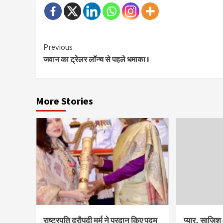
Continue
Previous
जवान का ट्रेलर लॉन्‍च से पहले धमाका !
Reading
More Stories
राष्ट्रपति द्रौपदी मुर्मु ने प्रदान किए पद्म
प्यार, साज़ि