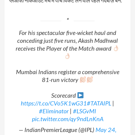
प्लेऑफ/नॉकआउट मैच में पांच विकेट लेने वाले पहले गेंदबाज़ बने.
For his spectacular five-wicket haul and
conceding just five runs, Akash Madhwal
receives the Player of the Match award
Mumbai Indians register a comprehensive
81-run victory
Scorecard
https://t.co/CVo5K1wG31
#TATAIPL
|
#Eliminator
|
#LSGvMI
pic.twitter.com/qy9ndLnKnA
— IndianPremierLeague (@IPL)
May 24,