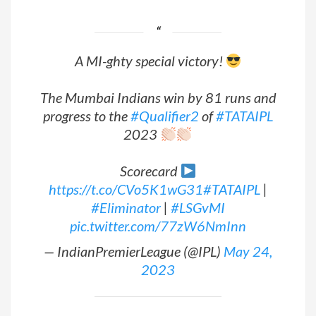
A MI-ghty special victory!
The Mumbai Indians win by 81 runs and
progress to the
#Qualifier2
of
#TATAIPL
2023
Scorecard
https://t.co/CVo5K1wG31
#TATAIPL
|
#Eliminator
|
#LSGvMI
pic.twitter.com/77zW6NmInn
— IndianPremierLeague (@IPL)
May 24,
2023