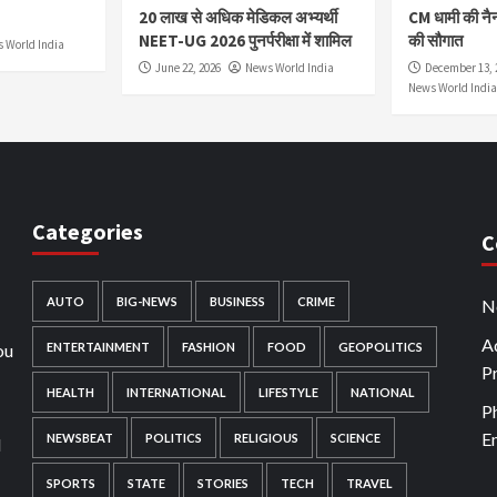
20 लाख से अधिक मेडिकल अभ्यर्थी
CM धामी की नै
NEET-UG 2026 पुनर्परीक्षा में शामिल
की सौगात
 World India
June 22, 2026
News World India
December 13, 
News World India
Categories
C
AUTO
BIG-NEWS
BUSINESS
CRIME
N
Ad
ou
ENTERTAINMENT
FASHION
FOOD
GEOPOLITICS
P
HEALTH
INTERNATIONAL
LIFESTYLE
NATIONAL
P
E
NEWSBEAT
POLITICS
RELIGIOUS
SCIENCE
d
SPORTS
STATE
STORIES
TECH
TRAVEL