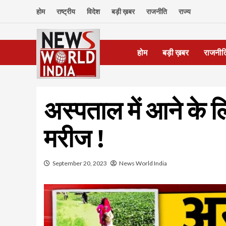
Skip
होम
राष्ट्रीय
विदेश
बड़ी ख़बर
राजनीति
राज्य
to
content
होम
बड़ी ख़बर
राजनीत
अस्पताल में आने के ल
मरीज !
September 20, 2023
News World India