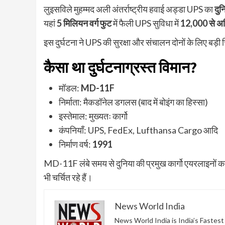
लुइसविले मुहम्मद अली अंतर्राष्ट्रीय हवाई अड्डा UPS का
दुन
यहां
5 मिलियन वर्ग फुट
में फैली UPS सुविधा में
12,000 से अध
इस दुर्घटना ने UPS की सुरक्षा और संचालन दोनों के लिए बड़ी 
कैसा था दुर्घटनाग्रस्त विमान?
मॉडल:
MD-11F
निर्माता: मैकडॉनेल डगलस (बाद में बोइंग का हिस्सा)
इस्तेमाल: मुख्यतः कार्गो
कंपनियाँ: UPS, FedEx, Lufthansa Cargo आदि
निर्माण वर्ष:
1991
MD-11F लंबे समय से दुनिया की प्रमुख कार्गो एयरलाइनों का भरो
भी चर्चित रहे हैं।
News World India
News World India is India’s Fastes