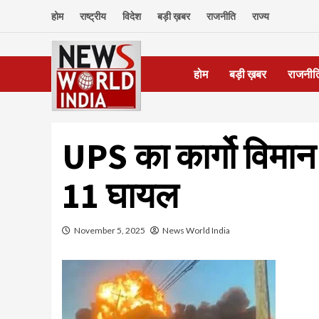
Skip
होम
राष्ट्रीय
विदेश
बड़ी ख़बर
राजनीति
राज्य
to
content
होम
बड़ी ख़बर
राजनीत
UPS का कार्गो विमान 
11 घायल
November 5, 2025
News World India