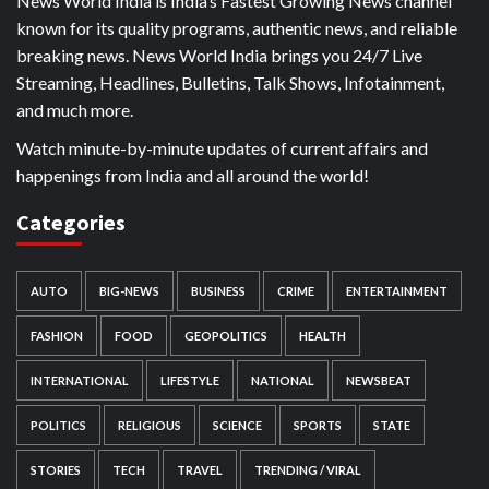
News World India is India’s Fastest Growing News channel
known for its quality programs, authentic news, and reliable
breaking news. News World India brings you 24/7 Live
Streaming, Headlines, Bulletins, Talk Shows, Infotainment,
and much more.
Watch minute-by-minute updates of current affairs and
happenings from India and all around the world!
Categories
AUTO
BIG-NEWS
BUSINESS
CRIME
ENTERTAINMENT
FASHION
FOOD
GEOPOLITICS
HEALTH
INTERNATIONAL
LIFESTYLE
NATIONAL
NEWSBEAT
POLITICS
RELIGIOUS
SCIENCE
SPORTS
STATE
STORIES
TECH
TRAVEL
TRENDING / VIRAL