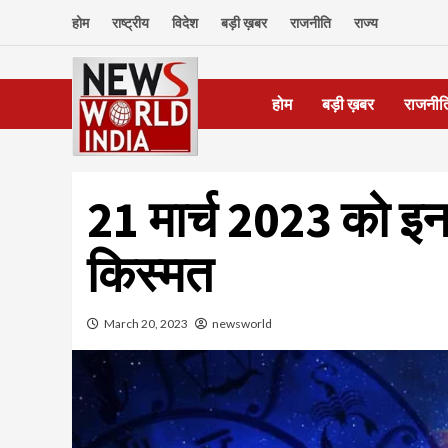
Skip
होम
राष्ट्रीय
विदेश
बड़ी ख़बर
राजनीति
राज्य
to
content
होम
बड़ी ख़बर
राजनीत
21 मार्च 2023 को इन
किस्मत
March 20, 2023
newsworld