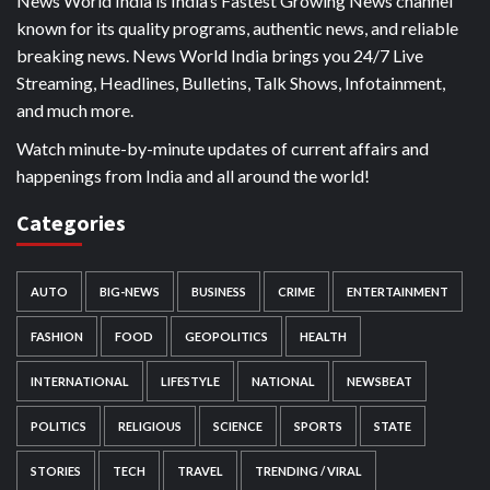
News World India is India’s Fastest Growing News channel
known for its quality programs, authentic news, and reliable
breaking news. News World India brings you 24/7 Live
Streaming, Headlines, Bulletins, Talk Shows, Infotainment,
and much more.
Watch minute-by-minute updates of current affairs and
happenings from India and all around the world!
Categories
AUTO
BIG-NEWS
BUSINESS
CRIME
ENTERTAINMENT
FASHION
FOOD
GEOPOLITICS
HEALTH
INTERNATIONAL
LIFESTYLE
NATIONAL
NEWSBEAT
POLITICS
RELIGIOUS
SCIENCE
SPORTS
STATE
STORIES
TECH
TRAVEL
TRENDING / VIRAL