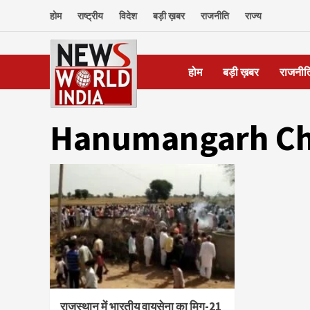
Skip
होम
राष्ट्रीय
विदेश
बड़ी ख़बर
राजनीति
राज्य
to
content
होम
बड़ी ख़बर
राजनीत
Hanumangarh Ch
राजस्थान में भारतीय वायुसेना का मिग-21