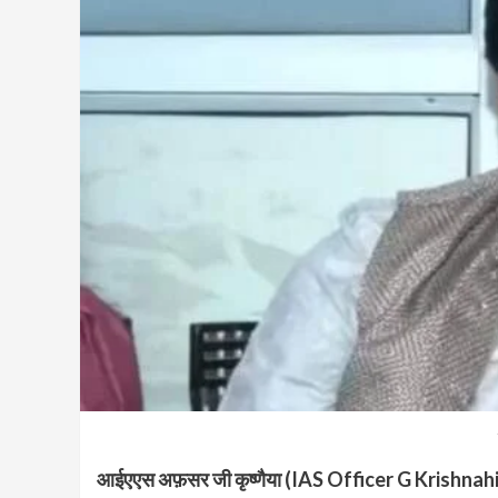
आईएएस अफ़सर जी कृष्णैया (IAS Officer G Krishnahiya)