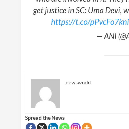
get justice in SC: Uma Devi, w
https://t.co/pPvcFo7kn
— ANI (@
newsworld
Spread the News