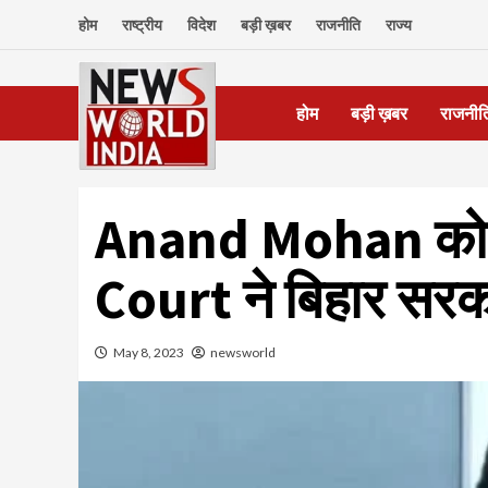
Skip
होम
राष्ट्रीय
विदेश
बड़ी ख़बर
राजनीति
राज्य
to
content
होम
बड़ी ख़बर
राजनीत
Anand Mohan को 
Court ने बिहार सरका
May 8, 2023
newsworld