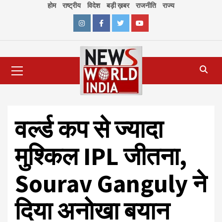
Skip
होम
राष्ट्रीय
विदेश
बड़ी ख़बर
राजनीति
राज्य
to
content
Instagram
Facebook
Twitter
Youtube
Primary
Menu
वर्ल्ड कप से ज्यादा
मुश्किल IPL जीतना,
Sourav Ganguly ने
दिया अनोखा बयान