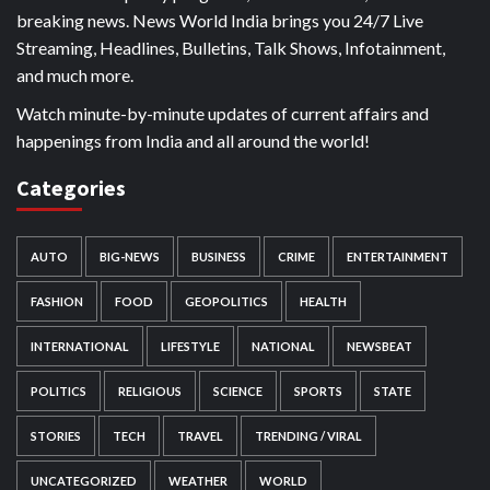
breaking news. News World India brings you 24/7 Live
Streaming, Headlines, Bulletins, Talk Shows, Infotainment,
and much more.
Watch minute-by-minute updates of current affairs and
happenings from India and all around the world!
Categories
AUTO
BIG-NEWS
BUSINESS
CRIME
ENTERTAINMENT
FASHION
FOOD
GEOPOLITICS
HEALTH
INTERNATIONAL
LIFESTYLE
NATIONAL
NEWSBEAT
POLITICS
RELIGIOUS
SCIENCE
SPORTS
STATE
STORIES
TECH
TRAVEL
TRENDING / VIRAL
UNCATEGORIZED
WEATHER
WORLD