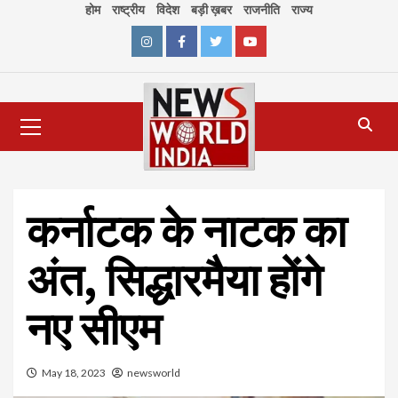
Skip
होम
राष्ट्रीय
विदेश
बड़ी ख़बर
राजनीति
राज्य
to
content
Instagram
Facebook
Twitter
Youtube
Primary
Menu
कर्नाटक के नाटक का
अंत, सिद्धारमैया होंगे
नए सीएम
May 18, 2023
newsworld