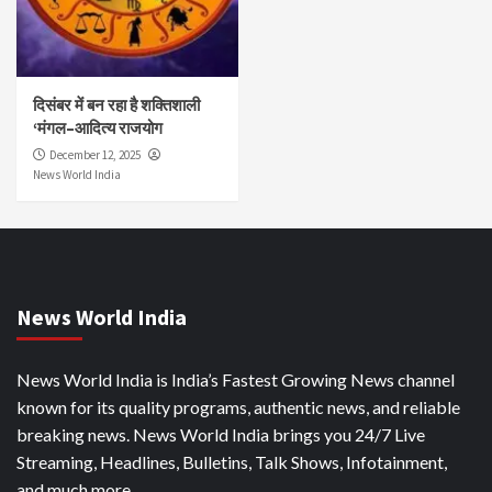
दिसंबर में बन रहा है शक्तिशाली
‘मंगल–आदित्य राजयोग
December 12, 2025
News World India
News World India
News World India is India’s Fastest Growing News channel
known for its quality programs, authentic news, and reliable
breaking news. News World India brings you 24/7 Live
Streaming, Headlines, Bulletins, Talk Shows, Infotainment,
and much more.