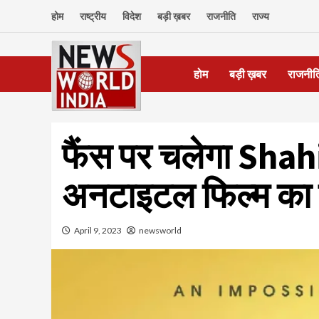
Skip
होम
राष्ट्रीय
विदेश
बड़ी ख़बर
राजनीति
राज्य
to
content
होम
बड़ी ख़बर
राजनीत
फैंस पर चलेगा Shah
अनटाइटल फिल्म का फ
April 9, 2023
newsworld