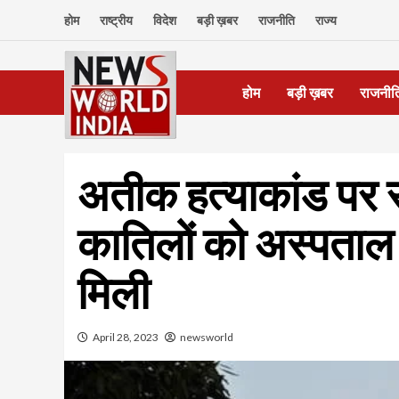
Skip
होम
राष्ट्रीय
विदेश
बड़ी ख़बर
राजनीति
राज्य
to
content
होम
बड़ी ख़बर
राजनीत
अतीक हत्याकांड पर सु
कातिलों को अस्पताल 
मिली
April 28, 2023
newsworld