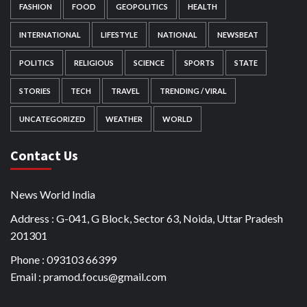
FASHION
FOOD
GEOPOLITICS
HEALTH
INTERNATIONAL
LIFESTYLE
NATIONAL
NEWSBEAT
POLITICS
RELIGIOUS
SCIENCE
SPORTS
STATE
STORIES
TECH
TRAVEL
TRENDING / VIRAL
UNCATEGORIZED
WEATHER
WORLD
Contact Us
News World India
Address : G-041, G Block, Sector 63, Noida, Uttar Pradesh
201301
Phone : 093103 66399
Email : pramod.focus@gmail.com