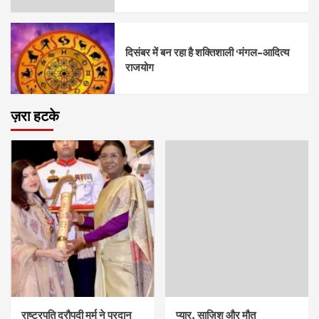
दिसंबर में बन रहा है शक्तिशाली ‘मंगल–आदित्य
राजयोग
ज़रा हटके
राष्ट्रपति द्रौपदी मुर्मु ने प्रदान
प्यार, साज़िश और मौत