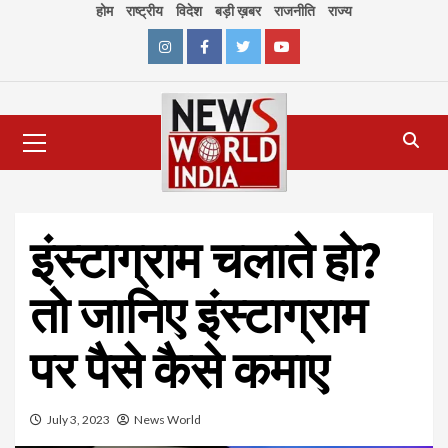
Skip
होम
राष्ट्रीय
विदेश
बड़ी ख़बर
राजनीति
राज्य
to
content
Instagram
Facebook
Twitter
Youtube
Primary
Menu
इंस्टाग्राम चलाते हो?
तो जानिए इंस्टाग्राम
पर पैसे कैसे कमाए
July 3, 2023
News World