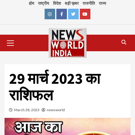
Skip
होम
राष्ट्रीय
विदेश
बड़ी ख़बर
राजनीति
राज्य
to
content
Instagram
Facebook
Twitter
Youtube
Primary
Menu
29 मार्च 2023 का
राशिफल
March 28, 2023
newsworld