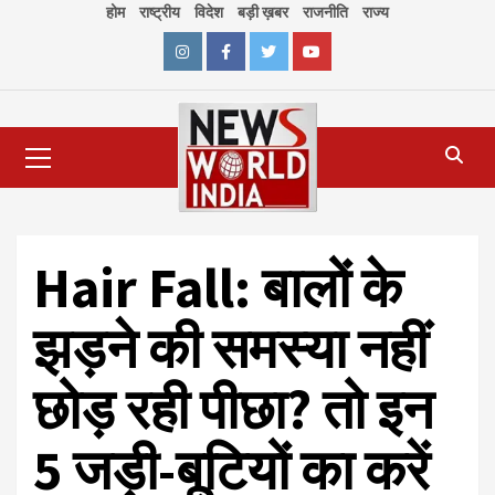
Skip
होम
राष्ट्रीय
विदेश
बड़ी ख़बर
राजनीति
राज्य
to
content
Instagram
Facebook
Twitter
Youtube
Primary
Menu
Hair Fall: बालों के
झड़ने की समस्या नहीं
छोड़ रही पीछा? तो इन
5 जड़ी-बूटियों का करें