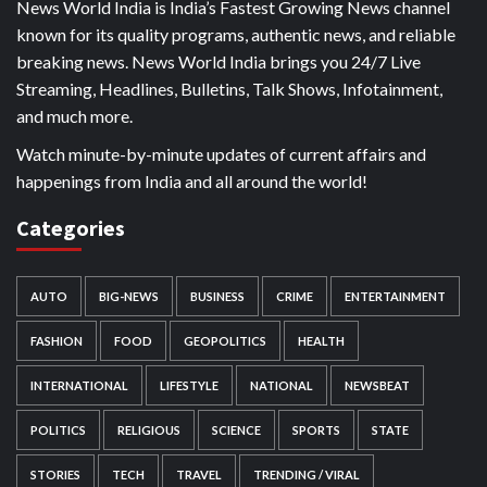
News World India is India’s Fastest Growing News channel
known for its quality programs, authentic news, and reliable
breaking news. News World India brings you 24/7 Live
Streaming, Headlines, Bulletins, Talk Shows, Infotainment,
and much more.
Watch minute-by-minute updates of current affairs and
happenings from India and all around the world!
Categories
AUTO
BIG-NEWS
BUSINESS
CRIME
ENTERTAINMENT
FASHION
FOOD
GEOPOLITICS
HEALTH
INTERNATIONAL
LIFESTYLE
NATIONAL
NEWSBEAT
POLITICS
RELIGIOUS
SCIENCE
SPORTS
STATE
STORIES
TECH
TRAVEL
TRENDING / VIRAL