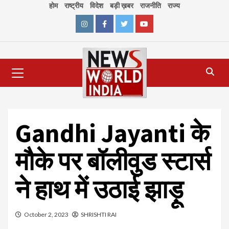
Skip
होम
राष्ट्रीय
विदेश
बड़ी ख़बर
राजनीति
राज्य
to
content
Instagram
Facebook
Twitter
Youtube
Primary
Menu
Gandhi Jayanti के
मौके पर बॉलीवुड स्टार्स
ने हाथ में उठाई झाड़ू
October 2, 2023
SHRISHTI RAI